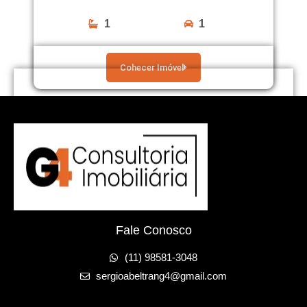
1
1
Cohecer Imóvel
Fale Conosco
(11) 98581-3048
sergioabeltrang4@gmail.com