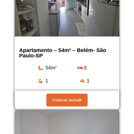
Apartamento – 54m² – Belém- São
Paulo-SP
54m²
2
1
1
Cohecer Imóvel