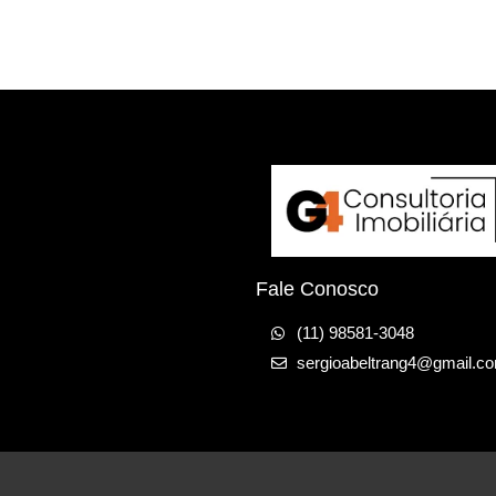
Fale Conosco
(11) 98581-3048
sergioabeltrang4@gmail.c